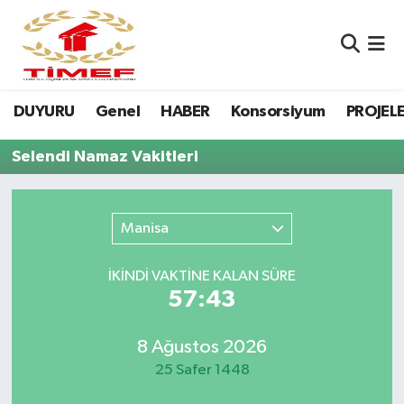
Anasayfa Kutu
Nöbetçi Eczaneler
DUYURU
Genel
HABER
Konsorsiyum
PROJEL
Anasayfa Manşet
Hava Durumu
Selendi Namaz Vakitleri
Canlı Yayın
Namaz Vakitleri
DUYURU
Trafik Durumu
Manisa
Erasmus
Süper Lig Puan Durumu ve Fikstür
İKINDI VAKTİNE KALAN SÜRE
57:43
GALERİ
Tüm Manşetler
Genel
Son Dakika Haberleri
8 Ağustos 2026
25 Safer 1448
HABER
Haber Arşivi