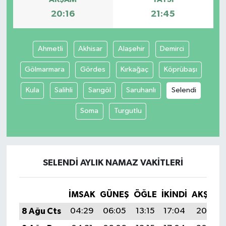
20:16
21:45
Ahmetli
Akhisar
Alaşehir
Demirci
Gölmarmara
Gördes
Kırkağaç
Köprübaşı
Kula
Salihli
Sarıgöl
Saruhanlı
Selendi
Soma
Turgutlu
SELENDI AYLIK NAMAZ VAKITLERI
İMSAK
GÜNEŞ
ÖĞLE
İKINDI
AKŞAM
8 Ağu Cts
04:29
06:05
13:15
17:04
20:16