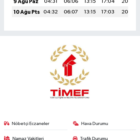
9 Ağu Paz
04:31
06:06
13:15
17:04
20:15
10 Ağu Pts
04:32
06:07
13:15
17:03
20:13
Nöbetçi Eczaneler
Hava Durumu
Namaz Vakitleri
Trafik Durumu