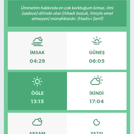
Ümmetim hakkında en çok korktuğum kimse, ilmi
Konsorsiyum
(sadece) dilinde olan (itikadı bozuk, ilmiyle amel
etmeyen) münafıklardır. (Hadis-i Şerif)
PROJECTS
PROJELER
İMSAK
GÜNEŞ
PROJELER İNGİLİZCE
04:29
06:05
YEREL MEDYA RAPORU
ÖĞLE
İKINDI
13:15
17:04
AKŞAM
YATSI