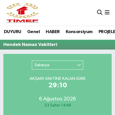
Anasayfa Kutu
Nöbetçi Eczaneler
DUYURU
Genel
HABER
Konsorsiyum
PROJEL
Anasayfa Manşet
Hava Durumu
Hendek Namaz Vakitleri
Canlı Yayın
Namaz Vakitleri
DUYURU
Trafik Durumu
Sakarya
Erasmus
Süper Lig Puan Durumu ve Fikstür
AKŞAM VAKTİNE KALAN SÜRE
29:10
GALERİ
Tüm Manşetler
Genel
Son Dakika Haberleri
6 Ağustos 2026
23 Safer 1448
HABER
Haber Arşivi