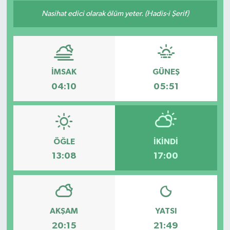
Nasihat edici olarak ölüm yeter. (Hadis-i Şerif)
Konsorsiyum
PROJECTS
PROJELER
İMSAK
GÜNEŞ
04:10
05:51
PROJELER İNGİLİZCE
YEREL MEDYA RAPORU
ÖĞLE
İKINDI
13:08
17:00
AKŞAM
YATSI
20:15
21:49