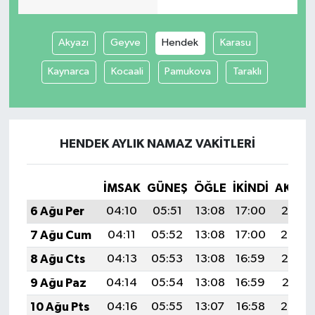
Akyazı
Geyve
Hendek
Karasu
Kaynarca
Kocaali
Pamukova
Taraklı
HENDEK AYLIK NAMAZ VAKITLERI
İMSAK
GÜNEŞ
ÖĞLE
İKINDI
AKŞA
6 Ağu Per
04:10
05:51
13:08
17:00
20:15
7 Ağu Cum
04:11
05:52
13:08
17:00
20:14
8 Ağu Cts
04:13
05:53
13:08
16:59
20:13
9 Ağu Paz
04:14
05:54
13:08
16:59
20:11
10 Ağu Pts
04:16
05:55
13:07
16:58
20:10