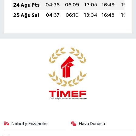
24 Ağu Pts
04:36
06:09
13:05
16:49
19:50
25 Ağu Sal
04:37
06:10
13:04
16:48
19:49
Nöbetçi Eczaneler
Hava Durumu