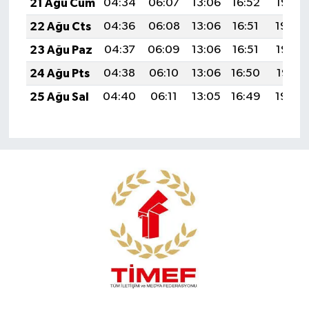
21 Ağu Cum
04:34
06:07
13:06
16:52
19:55
22 Ağu Cts
04:36
06:08
13:06
16:51
19:54
23 Ağu Paz
04:37
06:09
13:06
16:51
19:52
24 Ağu Pts
04:38
06:10
13:06
16:50
19:51
25 Ağu Sal
04:40
06:11
13:05
16:49
19:49