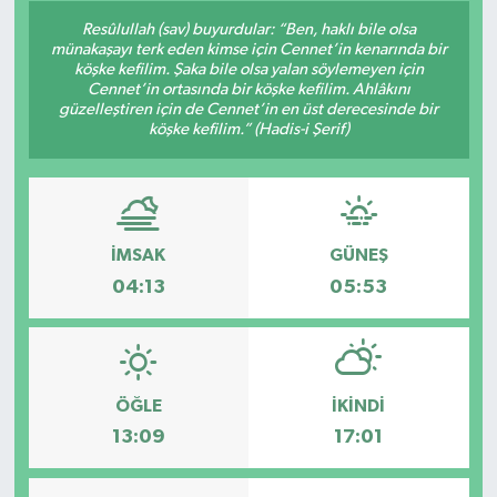
Resûlullah (sav) buyurdular: “Ben, haklı bile olsa
Konsorsiyum
münakaşayı terk eden kimse için Cennet’in kenarında bir
köşke kefilim. Şaka bile olsa yalan söylemeyen için
Cennet’in ortasında bir köşke kefilim. Ahlâkını
PROJECTS
güzelleştiren için de Cennet’in en üst derecesinde bir
köşke kefilim.” (Hadis-i Şerif)
PROJELER
PROJELER İNGİLİZCE
İMSAK
GÜNEŞ
YEREL MEDYA RAPORU
04:13
05:53
ÖĞLE
İKINDI
13:09
17:01