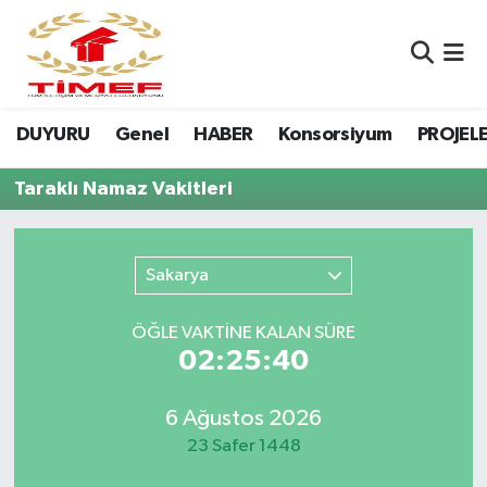
Anasayfa Kutu
Nöbetçi Eczaneler
DUYURU
Genel
HABER
Konsorsiyum
PROJEL
Anasayfa Manşet
Hava Durumu
Taraklı Namaz Vakitleri
Canlı Yayın
Namaz Vakitleri
DUYURU
Trafik Durumu
Sakarya
Erasmus
Süper Lig Puan Durumu ve Fikstür
ÖĞLE VAKTİNE KALAN SÜRE
02:25:40
GALERİ
Tüm Manşetler
Genel
Son Dakika Haberleri
6 Ağustos 2026
23 Safer 1448
HABER
Haber Arşivi