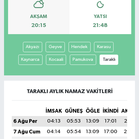
AKŞAM
YATSI
20:15
21:48
Akyazı
Geyve
Hendek
Karasu
Kaynarca
Kocaali
Pamukova
Taraklı
TARAKLI AYLIK NAMAZ VAKITLERI
İMSAK
GÜNEŞ
ÖĞLE
İKINDI
AKŞA
6 Ağu Per
04:13
05:53
13:09
17:01
20:15
7 Ağu Cum
04:14
05:54
13:09
17:00
20:14