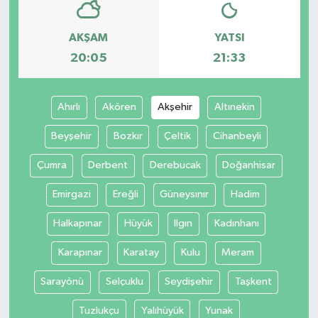
AKŞAM
YATSI
20:05
21:33
Ahırlı
Akören
Akşehir
Altınekin
Beyşehir
Bozkır
Çeltik
Cihanbeyli
Çumra
Derbent
Derebucak
Doğanhisar
Emirgazi
Ereğli
Güneysınır
Hadim
Halkapınar
Hüyük
Ilgın
Kadınhanı
Karapınar
Karatay
Kulu
Meram
Sarayönü
Selçuklu
Seydişehir
Taşkent
Tuzlukçu
Yalıhüyük
Yunak