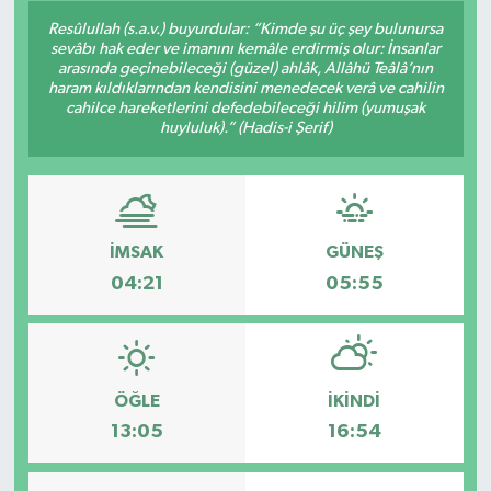
Resûlullah (s.a.v.) buyurdular: “Kimde şu üç şey bulunursa
Konsorsiyum
sevâbı hak eder ve imanını kemâle erdirmiş olur: İnsanlar
arasında geçinebileceği (güzel) ahlâk, Allâhü Teâlâ’nın
haram kıldıklarından kendisini menedecek verâ ve cahilin
PROJECTS
cahilce hareketlerini defedebileceği hilim (yumuşak
huyluluk).” (Hadis-i Şerif)
PROJELER
PROJELER İNGİLİZCE
İMSAK
GÜNEŞ
YEREL MEDYA RAPORU
04:21
05:55
ÖĞLE
İKINDI
13:05
16:54