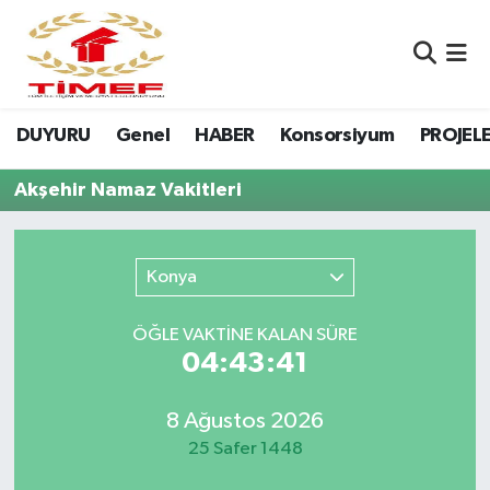
Anasayfa Kutu
Nöbetçi Eczaneler
DUYURU
Genel
HABER
Konsorsiyum
PROJEL
Anasayfa Manşet
Hava Durumu
Akşehir Namaz Vakitleri
Canlı Yayın
Namaz Vakitleri
DUYURU
Trafik Durumu
Konya
Erasmus
Süper Lig Puan Durumu ve Fikstür
ÖĞLE VAKTİNE KALAN SÜRE
04:43:41
GALERİ
Tüm Manşetler
Genel
Son Dakika Haberleri
8 Ağustos 2026
25 Safer 1448
HABER
Haber Arşivi