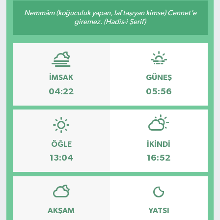
Nemmâm (koğuculuk yapan, laf taşıyan kimse) Cennet’e
Konsorsiyum
giremez. (Hadis-i Şerif)
PROJECTS
PROJELER
İMSAK
GÜNEŞ
04:22
05:56
PROJELER İNGİLİZCE
YEREL MEDYA RAPORU
ÖĞLE
İKINDI
13:04
16:52
AKŞAM
YATSI