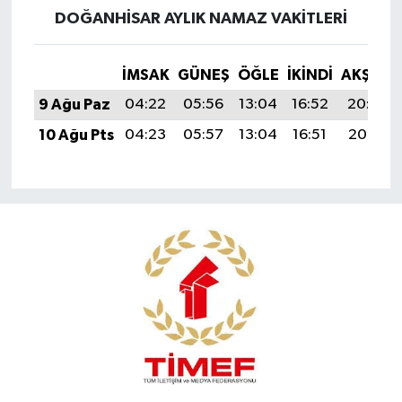
DOĞANHISAR AYLIK NAMAZ VAKITLERI
İMSAK
GÜNEŞ
ÖĞLE
İKINDI
AKŞAM
9 Ağu Paz
04:22
05:56
13:04
16:52
20:02
10 Ağu Pts
04:23
05:57
13:04
16:51
20:01