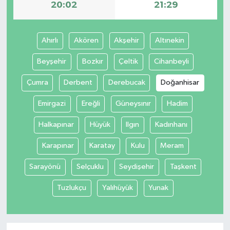
20:02
21:29
Ahırlı
Akören
Akşehir
Altınekin
Beyşehir
Bozkır
Çeltik
Cihanbeyli
Çumra
Derbent
Derebucak
Doğanhisar
Emirgazi
Ereğli
Güneysınır
Hadim
Halkapınar
Hüyük
Ilgın
Kadınhanı
Karapınar
Karatay
Kulu
Meram
Sarayönü
Selçuklu
Seydişehir
Taşkent
Tuzlukçu
Yalıhüyük
Yunak