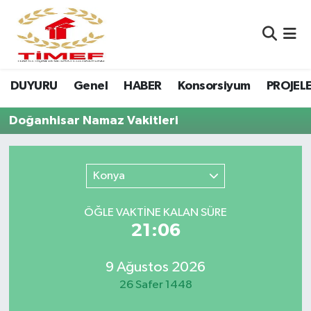
Anasayfa Kutu
Nöbetçi Eczaneler
DUYURU
Genel
HABER
Konsorsiyum
PROJEL
Anasayfa Manşet
Hava Durumu
Doğanhisar Namaz Vakitleri
Canlı Yayın
Namaz Vakitleri
DUYURU
Trafik Durumu
Konya
Erasmus
Süper Lig Puan Durumu ve Fikstür
ÖĞLE VAKTİNE KALAN SÜRE
21:06
GALERİ
Tüm Manşetler
Genel
Son Dakika Haberleri
9 Ağustos 2026
26 Safer 1448
HABER
Haber Arşivi