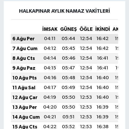
HALKAPINAR AYLIK NAMAZ VAKITLERI
İMSAK
GÜNEŞ
ÖĞLE
İKINDI
AKŞA
6 Ağu Per
04:11
05:44
12:54
16:42
19:54
7 Ağu Cum
04:12
05:45
12:54
16:42
19:53
8 Ağu Cts
04:14
05:46
12:54
16:41
19:52
9 Ağu Paz
04:15
05:47
12:54
16:41
19:51
10 Ağu Pts
04:16
05:48
12:54
16:40
19:50
11 Ağu Sal
04:17
05:49
12:54
16:40
19:48
12 Ağu Çar
04:19
05:50
12:53
16:40
19:47
13 Ağu Per
04:20
05:50
12:53
16:39
19:46
14 Ağu Cum
04:21
05:51
12:53
16:39
19:45
15 Ağu Cts
04:22
05:52
12:53
16:38
19:44