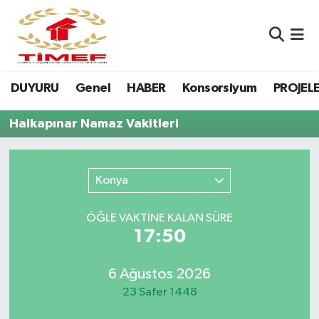
Anasayfa Kutu
Nöbetçi Eczaneler
DUYURU
Genel
HABER
Konsorsiyum
PROJEL
Anasayfa Manşet
Hava Durumu
Halkapınar Namaz Vakitleri
Canlı Yayın
Namaz Vakitleri
DUYURU
Trafik Durumu
Konya
Erasmus
Süper Lig Puan Durumu ve Fikstür
ÖĞLE VAKTİNE KALAN SÜRE
17:50
GALERİ
Tüm Manşetler
Genel
Son Dakika Haberleri
6 Ağustos 2026
23 Safer 1448
HABER
Haber Arşivi