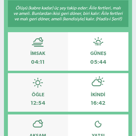
Ölüyü (kabre kadar) üç şey takip eder: Âile fertleri, malı
Konsorsiyum
ve ameli. Bunlardan ikisi geri döner, biri kalır: Âile fertleri
ve malı geri döner, ameli (kendisiyle) kalır. (Hadis-i Şerif)
PROJECTS
PROJELER
İMSAK
GÜNEŞ
PROJELER İNGİLİZCE
04:11
05:44
YEREL MEDYA RAPORU
ÖĞLE
İKINDI
12:54
16:42
AKŞAM
YATSI