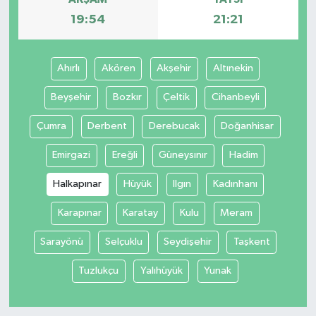
19:54
21:21
Ahırlı
Akören
Akşehir
Altınekin
Beyşehir
Bozkır
Çeltik
Cihanbeyli
Çumra
Derbent
Derebucak
Doğanhisar
Emirgazi
Ereğli
Güneysınır
Hadim
Halkapınar
Hüyük
Ilgın
Kadınhanı
Karapınar
Karatay
Kulu
Meram
Sarayönü
Selçuklu
Seydişehir
Taşkent
Tuzlukçu
Yalıhüyük
Yunak